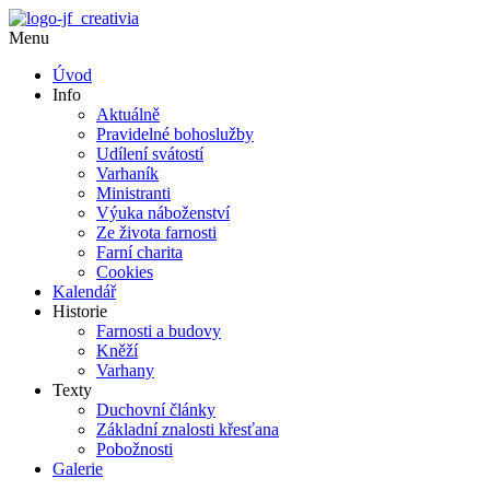
Menu
Úvod
Info
Aktuálně
Pravidelné bohoslužby
Udílení svátostí
Varhaník
Ministranti
Výuka náboženství
Ze života farnosti
Farní charita
Cookies
Kalendář
Historie
Farnosti a budovy
Kněží
Varhany
Texty
Duchovní články
Základní znalosti křesťana
Pobožnosti
Galerie