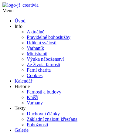
Menu
Úvod
Info
Aktuálně
Pravidelné bohoslužby
Udílení svátostí
Varhaník
Ministranti
Výuka náboženství
Ze života farnosti
Farní charita
Cookies
Kalendář
Historie
Farnosti a budovy
Kněží
Varhany
Texty
Duchovní články
Základní znalosti křesťana
Pobožnosti
Galerie