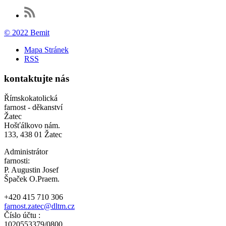
© 2022 Bemit
Mapa Stránek
RSS
kontaktujte nás
Římskokatolická
farnost - děkanství
Žatec
Hošťálkovo nám.
133, 438 01 Žatec
Administrátor
farnosti:
P. Augustin Josef
Špaček O.Praem.
+420 415 710 306
farnost.zatec@dltm.cz
Číslo účtu :
1020553379/0800