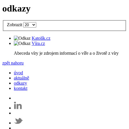
odkazy
Zobrazit
Katolík.cz
Víra.cz
Abeceda víry je zdrojem informací o víře a o životě z víry
zpět nahoru
úvod
aktuálně
odkazy
kontakt