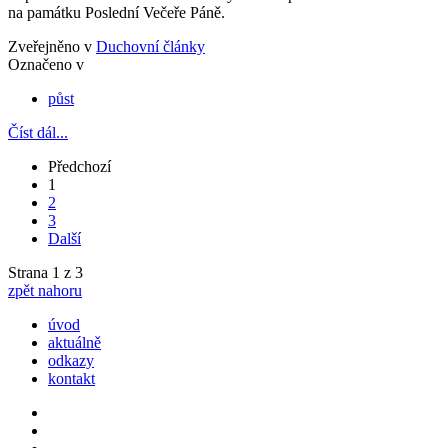
na památku Poslední Večeře Páně.
Zveřejněno v
Duchovní články
Označeno v
půst
Číst dál...
Předchozí
1
2
3
Další
Strana 1 z 3
zpět nahoru
úvod
aktuálně
odkazy
kontakt