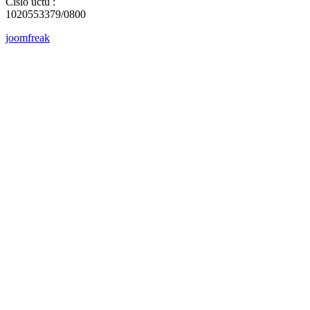
Číslo účtu :
1020553379/0800
joomfreak