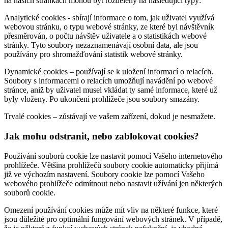
na našich stránkách mohou být rozděleny na následující typy:
Analytické cookies - sbírají informace o tom, jak uživatel využívá
webovou stránku, o typu webové stránky, ze které byl návštěvník
přesměrován, o počtu návštěv uživatele a o statistikách webové
stránky. Tyto soubory nezaznamenávají osobní data, ale jsou
používány pro shromažďování statistik webové stránky.
Dynamické cookies – používají se k uložení informací o relacích.
Soubory s informacemi o relacích umožňují navádění po webové
stránce, aniž by uživatel musel vkládat ty samé informace, které už
byly vloženy. Po ukončení prohlížeče jsou soubory smazány.
Trvalé cookies – zůstávají ve vašem zařízení, dokud je nesmažete.
Jak mohu odstranit, nebo zablokovat cookies?
Používání souborů cookie lze nastavit pomocí Vašeho internetového
prohlížeče. Většina prohlížečů soubory cookie automaticky přijímá
již ve výchozím nastavení. Soubory cookie lze pomocí Vašeho
webového prohlížeče odmítnout nebo nastavit užívání jen některých
souborů cookie.
Omezení používání cookies může mít vliv na některé funkce, které
jsou důležité pro optimální fungování webových stránek. V případě,