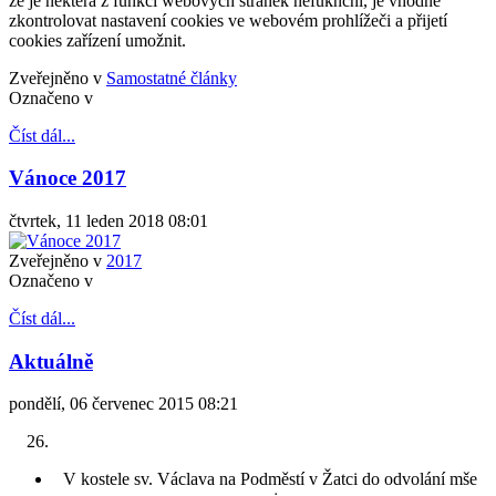
že je některá z funkcí webových stránek nefuknční, je vhodné
zkontrolovat nastavení cookies ve webovém prohlížeči a přijetí
cookies zařízení umožnit.
Zveřejněno v
Samostatné články
Označeno v
Číst dál...
Vánoce 2017
čtvrtek, 11 leden 2018 08:01
Zveřejněno v
2017
Označeno v
Číst dál...
Aktuálně
pondělí, 06 červenec 2015 08:21
V kostele sv. Václava na Podměstí v Žatci do odvolání mše