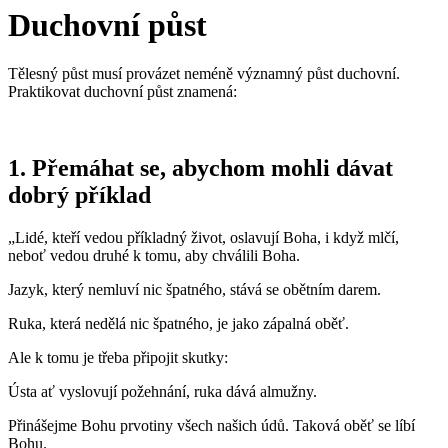
Duchovní půst
Tělesný půst musí provázet neméně významný půst duchovní.
Praktikovat duchovní půst znamená:
1. Přemáhat se, abychom mohli dávat
dobrý příklad
„Lidé, kteří vedou příkladný život, oslavují Boha, i když mlčí,
neboť vedou druhé k tomu, aby chválili Boha.
Jazyk, který nemluví nic špatného, stává se obětním darem.
Ruka, která nedělá nic špatného, je jako zápalná oběť.
Ale k tomu je třeba připojit skutky:
Ústa ať vyslovují požehnání, ruka dává almužny.
Přinášejme Bohu prvotiny všech našich údů. Taková oběť se líbí
Bohu.