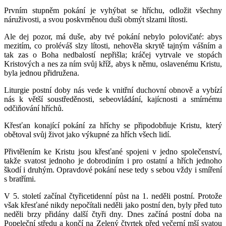
Prvním stupněm pokání je vyhýbat se hříchu, odložit všechny
náruživosti, a svou poskvrněnou duši obmýt slzami lítosti.
Ale dej pozor, má duše, aby tvé pokání nebylo polovičaté: abys
mezitím, co proléváš slzy lítosti, nehověla skrytě tajným vášním a
tak zas o Boha nedbalostí nepřišla; kráčej vytrvale ve stopách
Kristových a nes za ním svůj kříž, abys k němu, oslavenému Kristu,
byla jednou přidružena.
Liturgie postní doby nás vede k vnitřní duchovní obnově a vybízí
nás k větší soustředěnosti, sebeovládání, kajícnosti a smírnému
odčiňování hříchů.
Křesťan konající pokání za hříchy se připodobňuje Kristu, který
obětoval svůj život jako výkupné za hřích všech lidí.
Přivtělením ke Kristu jsou křesťané spojeni v jedno společenství,
takže svatost jednoho je dobrodiním i pro ostatní a hřích jednoho
škodí i druhým. Opravdové pokání nese tedy s sebou vždy i smíření
s bratřími.
V 5. století začínal čtyřicetidenní půst na 1. neděli postní. Protože
však křesťané nikdy nepočítali neděli jako postní den, byly před tuto
neděli brzy přidány další čtyři dny. Dnes začíná postní doba na
Popeleční středu a končí na Zelený čtvrtek před večerní mší svatou