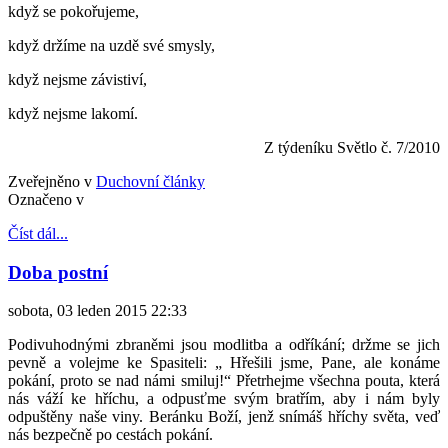
když se pokořujeme,
když držíme na uzdě své smysly,
když nejsme závistiví,
když nejsme lakomí.
Z týdeníku Světlo č. 7/2010
Zveřejněno v
Duchovní články
Označeno v
Číst dál...
Doba postní
sobota, 03 leden 2015 22:33
Podivuhodnými zbraněmi jsou modlitba a odříkání; držme se jich
pevně a volejme ke Spasiteli: „ Hřešili jsme, Pane, ale konáme
pokání, proto se nad námi smiluj!“ Přetrhejme všechna pouta, která
nás váží ke hříchu, a odpusťme svým bratřím, aby i nám byly
odpuštěny naše viny. Beránku Boží, jenž snímáš hříchy světa, veď
nás bezpečně po cestách pokání.