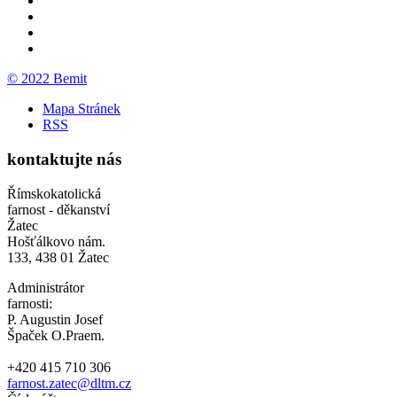
© 2022 Bemit
Mapa Stránek
RSS
kontaktujte nás
Římskokatolická
farnost - děkanství
Žatec
Hošťálkovo nám.
133, 438 01 Žatec
Administrátor
farnosti:
P. Augustin Josef
Špaček O.Praem.
+420 415 710 306
farnost.zatec@dltm.cz