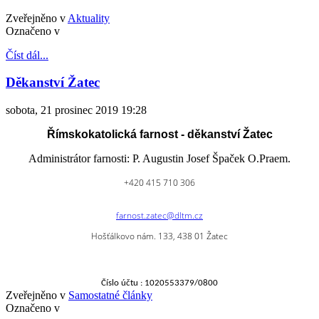
Zveřejněno v
Aktuality
Označeno v
Číst dál...
Děkanství Žatec
sobota, 21 prosinec 2019 19:28
Římskokatolická farnost - děkanství Žatec
Administrátor farnosti: P. Augustin Josef Špaček O.Praem.
+420 415 710 306
farnost.zatec@dltm.cz
Hošťálkovo nám. 133, 438 01 Žatec
Číslo účtu : 1020553379/0800
Zveřejněno v
Samostatné články
Označeno v