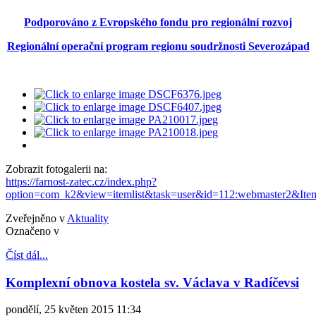
Podporováno z Evropského fondu pro regionální rozvoj
Regionální operační program regionu soudržnosti Severozápad
Zobrazit fotogalerii na:
https://farnost-zatec.cz/index.php?
option=com_k2&view=itemlist&task=user&id=112:webmaster2&Itemi
Zveřejněno v
Aktuality
Označeno v
Číst dál...
Komplexní obnova kostela sv. Václava v Radíčevsi
pondělí, 25 květen 2015 11:34