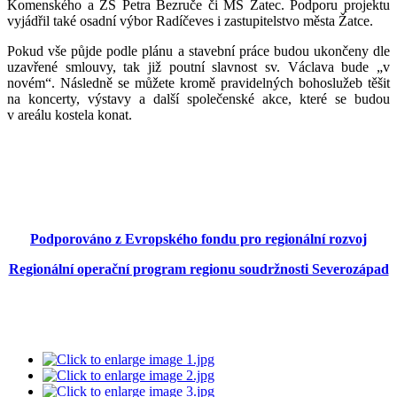
Komenského a ZŠ Petra Bezruče či MŠ Žatec. Podporu projektu
vyjádřil také osadní výbor Radíčeves i zastupitelstvo města Žatce.
Pokud vše půjde podle plánu a stavební práce budou ukončeny dle
uzavřené smlouvy, tak již poutní slavnost sv. Václava bude „v
novém“. Následně se můžete kromě pravidelných bohoslužeb těšit
na koncerty, výstavy a další společenské akce, které se budou
v areálu kostela konat.
Podporováno z Evropského fondu pro regionální rozvoj
Regionální operační program regionu soudržnosti Severozápad