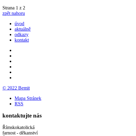
Strana 1 z 2
zpět nahoru
úvod
aktuálně
odkazy
kontakt
© 2022 Bemit
Mapa Stránek
RSS
kontaktujte nás
Římskokatolická
farnost - děkanství