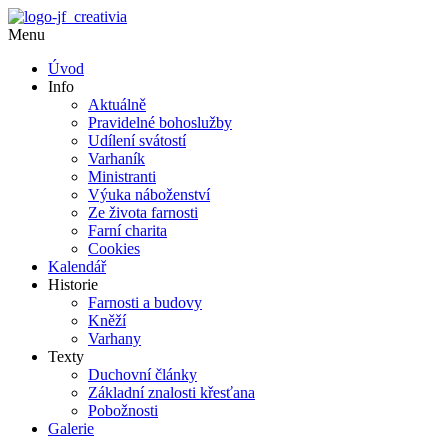
Menu
Úvod
Info
Aktuálně
Pravidelné bohoslužby
Udílení svátostí
Varhaník
Ministranti
Výuka náboženství
Ze života farnosti
Farní charita
Cookies
Kalendář
Historie
Farnosti a budovy
Kněží
Varhany
Texty
Duchovní články
Základní znalosti křesťana
Pobožnosti
Galerie