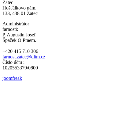
Žatec
Hošťálkovo nám.
133, 438 01 Žatec
Administrátor
farnosti:
P. Augustin Josef
Špaček O.Praem.
+420 415 710 306
farnost.zatec@dltm.cz
Číslo účtu :
1020553379/0800
joomfreak