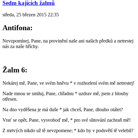
Sedm kajících žalmů
středa, 25 březen 2015 22:35
Antifona:
Nevzpomínej, Pane, na provinění naše ani našich předků a netrestej
nás za naše hříchy.
Žalm 6:
Nekárej mě, Pane, ve svém hněvu * v rozhorlení svém mě netrestej!
Nade mnou se smiluj, Pane, chřadnu * uzdrav mě, jsem z hlouby
otřesen.
Na dno vyděšena je má duše * jak chceš, Pane, dlouho otálet?
Vrať se opět, Pane, vysvoboď mě, * pro své slitování zachraň mě!
Z mrtvých nikdo už tě nevzpomene; * kdo by v podsvětí tě velebil?