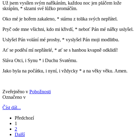
Už jsem vysílen svým naříkáním, každou noc jen pláčem lože
skrápím, * slzami své lůžko promáčím.
Oko mé je hořem zakaleno, * stárnu z tolika svých nepřátel.
Pryč ode mne všichni, kdo mi křivdí, * neboť Pán mé nářky uslyšel.
Uslyšel Pán volání mé prosby, * vyslyšel Pán moji modlitbu.
Ať se poděsí mí nepřátelé, * ať se s hanbou kvapně odklidí!
Sláva Otci, i Synu * i Duchu Svatému.
Jako byla na počátku, i nyní, i vždycky * a na věky věku. Amen.
Zveřejněno v
Pobožnosti
Označeno v
Číst dál...
Předchozí
1
2
Další