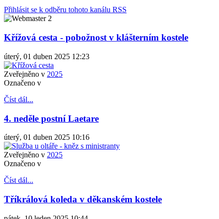
Přihlásit se k odběru tohoto kanálu RSS
Křížová cesta - pobožnost v klášterním kostele
úterý, 01 duben 2025 12:23
Zveřejněno v
2025
Označeno v
Číst dál...
4. neděle postní Laetare
úterý, 01 duben 2025 10:16
Zveřejněno v
2025
Označeno v
Číst dál...
Tříkrálová koleda v děkanském kostele
pátek, 10 leden 2025 10:44