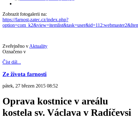
Zobrazit fotogalerii na:
https://farnost-zatec.cz/index.php?
option=com_k2&view=itemlist&task=user&id=112:webmaster2&Item
Zveřejněno v
Aktuality
Označeno v
Číst dál...
Ze života farnosti
pátek, 27 březen 2015 08:52
Oprava kostnice v areálu
kostela sv. Václava v Radíčevsi