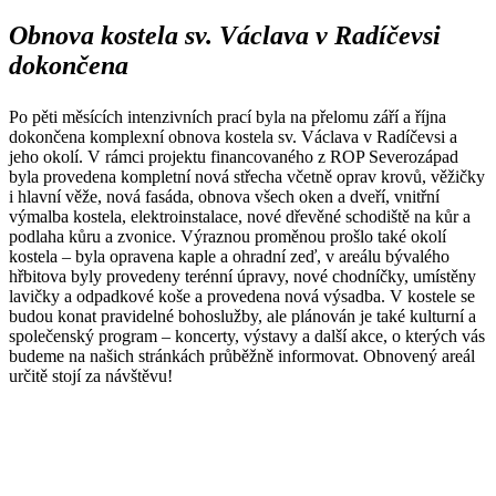
Obnova kostela sv. Václava v Radíčevsi
dokončena
Po pěti měsících intenzivních prací byla na přelomu září a října
dokončena komplexní obnova kostela sv. Václava v Radíčevsi a
jeho okolí. V rámci projektu financovaného z ROP Severozápad
byla provedena kompletní nová střecha včetně oprav krovů, věžičky
i hlavní věže, nová fasáda, obnova všech oken a dveří, vnitřní
výmalba kostela, elektroinstalace, nové dřevěné schodiště na kůr a
podlaha kůru a zvonice. Výraznou proměnou prošlo také okolí
kostela – byla opravena kaple a ohradní zeď, v areálu bývalého
hřbitova byly provedeny terénní úpravy, nové chodníčky, umístěny
lavičky a odpadkové koše a provedena nová výsadba. V kostele se
budou konat pravidelné bohoslužby, ale plánován je také kulturní a
společenský program – koncerty, výstavy a další akce, o kterých vás
budeme na našich stránkách průběžně informovat. Obnovený areál
určitě stojí za návštěvu!