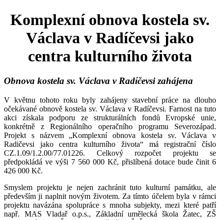
Komplexní obnova kostela sv.
Václava v Radíčevsi jako
centra kulturního života
Obnova kostela sv. Václava v Radíčevsi zahájena
V květnu tohoto roku byly zahájeny stavební práce na dlouho
očekávané obnově kostela sv. Václava v Radíčevsi. Farnost na tuto
akci získala podporu ze strukturálních fondů Evropské unie,
konkrétně z Regionálního operačního programu Severozápad.
Projekt s názvem „Komplexní obnova kostela sv. Václava v
Radičevsi jako centra kulturního života“ má registrační číslo
CZ.1.09/1.2.00/77.01226. Celkový rozpočet projektu se
předpokládá ve výši 7 560 000 Kč, přislíbená dotace bude činit 6
426 000 Kč.
Smyslem projektu je nejen zachránit tuto kulturní památku, ale
především ji naplnit novým životem. Za tímto účelem byla v rámci
projektu navázána spolupráce s mnoha subjekty, mezi které patří
např. MAS Vladař o.p.s., Základní umělecká škola Žatec, ZŠ